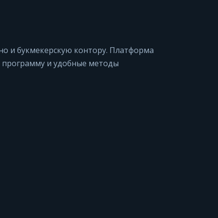
но и букмекерскую контору. Платформа
ю программу и удобные методы