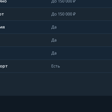
До 150 000 ₽
ино
До 150 000 ₽
рт
Да
сия
Да
Да
Есть
порт