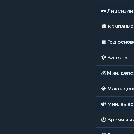
📜 Лицензия
🏛️ Компания
📅 Год осно
💱 Валюта
💰 Мин. деп
💎 Макс. де
💸 Мин. выв
⏱️ Время вы