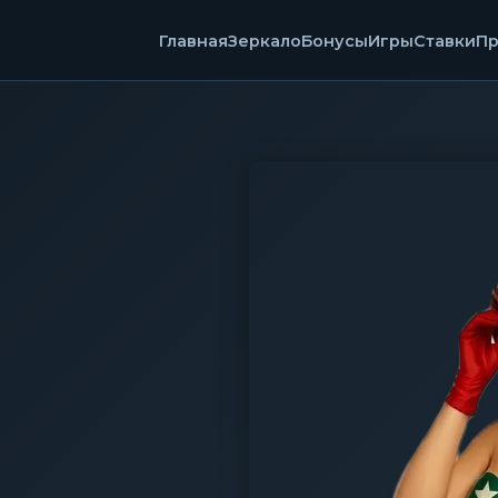
Главная
Зеркало
Бонусы
Игры
Ставки
П