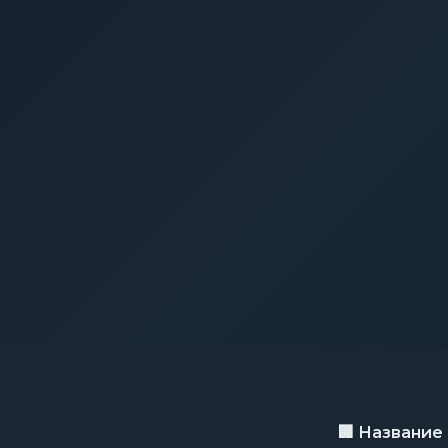
🏢 Название