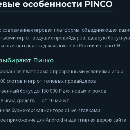
вые особенности PINCO
о современная игровая платформа, объединяющая кази
 тысячи игр от ведущих провайдеров, щедрую бонусну
и вывода средств для игроков из России и стран СНГ.
выбирают Пинко
рованная платформа с прозрачными условиями игры
000 слотов и игр от топовых провайдеров
венный бонус до 150 000 ₽ для новых игроков
вывод средств — от 10 минут
ная букмекерская контора с Live-ставками
е приложение для Android и адаптивная версия сайта