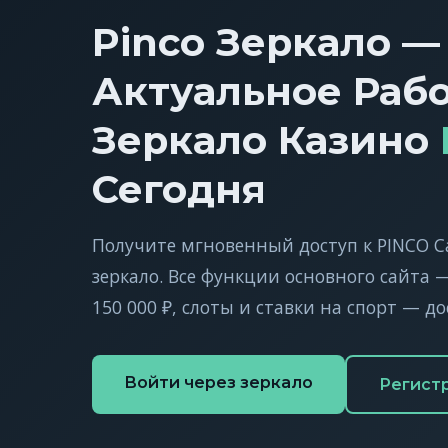
Pinco Зеркало —
Актуальное Раб
Зеркало Казино
Сегодня
Получите мгновенный доступ к PINCO Ca
зеркало. Все функции основного сайта 
150 000 ₽, слоты и ставки на спорт — д
Войти через зеркало
Регист