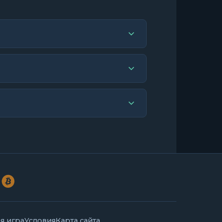
 который полностью дублирует
ния бесперебойного доступа к
использует то же SSL-
ланс и бонусы синхронизируются
elegram-канале казино, через
онлайн-чат.
я игра
Условия
Карта сайта