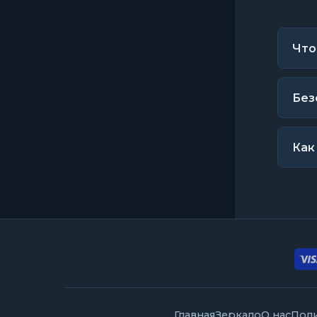
Что
Зер
функ
Без
пла
Да, 
шифр
Как
авт
Акту
emai
Главная
Зеркало
О нас
Пол