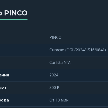
о PINCO
PINCO
Curaçao (OGL/2024/1516/0841)
Carlitta N.V.
2024
вания
300 ₽
озит
От 10 мин
вода